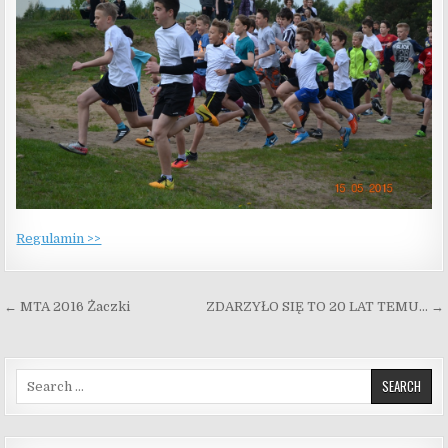
Regulamin >>
Nawigacja wpisu
← MTA 2016 Żaczki
ZDARZYŁO SIĘ TO 20 LAT TEMU… →
Search for: