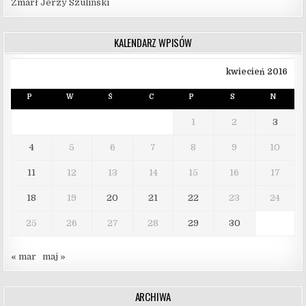
Zmarł Jerzy Szuliński
KALENDARZ WPISÓW
kwiecień 2016
P
W
Ś
C
P
S
N
1
2
3
4
5
6
7
8
9
10
11
12
13
14
15
16
17
18
19
20
21
22
23
24
25
26
27
28
29
30
« mar
maj »
ARCHIWA