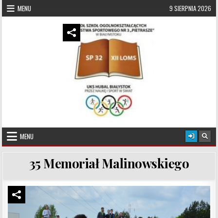
Skip to content
MENU
9 SIERPNIA 2026
UKS Hubal Białystok
Klub Sportowy
MENU
35 Memoriał Malinowskiego