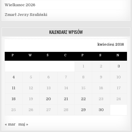
Wielkanoc 2026
Zmarł Jerzy Szuliński
KALENDARZ WPISÓW
kwiecień 2016
P
W
Ś
C
P
S
N
1
2
3
4
5
6
7
8
9
10
11
12
13
14
15
16
17
18
19
20
21
22
23
24
25
26
27
28
29
30
« mar
maj »