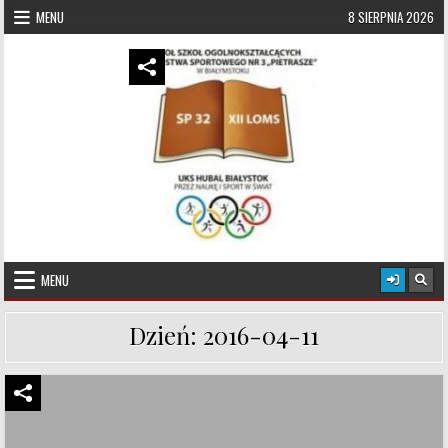
Skip to content
MENU
8 SIERPNIA 2026
UKS Hubal Białystok
Klub Sportowy
MENU
Dzień:
2016-04-11