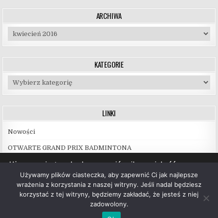
ARCHIWA
Archiwa
KATEGORIE
Kategorie
LINKI
Nowości
OTWARTE GRAND PRIX BADMINTONA
Używamy ciasteczek, aby zapewnić najlepszą jakość
korzystania z naszej witryny.
Używamy plików ciasteczka, aby zapewnić Ci jak najlepsze
Więcej informacji na temat plików ciasteczka, których
wrażenia z korzystania z naszej witryny. Jeśli nadal będziesz
używamy, oraz możliwości ich wyłączenia znajdziesz w
korzystać z tej witryny, będziemy zakładać, że jesteś z niej
ustawieniach
.
zadowolony.
Copyright © 2026 UKS Hubal Białystok
Akceptuj