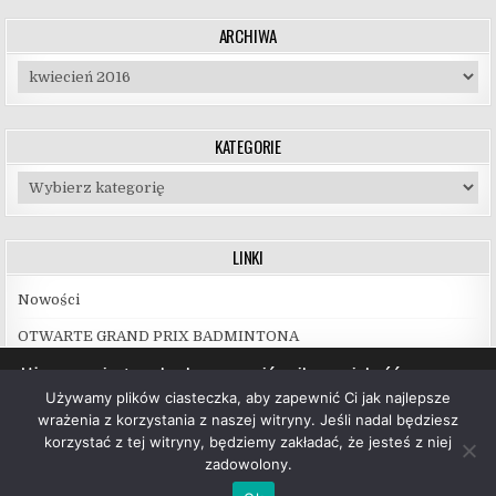
ARCHIWA
Archiwa
KATEGORIE
Kategorie
LINKI
Nowości
OTWARTE GRAND PRIX BADMINTONA
Używamy ciasteczek, aby zapewnić najlepszą jakość
korzystania z naszej witryny.
Używamy plików ciasteczka, aby zapewnić Ci jak najlepsze
Więcej informacji na temat plików ciasteczka, których
wrażenia z korzystania z naszej witryny. Jeśli nadal będziesz
używamy, oraz możliwości ich wyłączenia znajdziesz w
korzystać z tej witryny, będziemy zakładać, że jesteś z niej
ustawieniach
.
zadowolony.
Copyright © 2026 UKS Hubal Białystok
Akceptuj