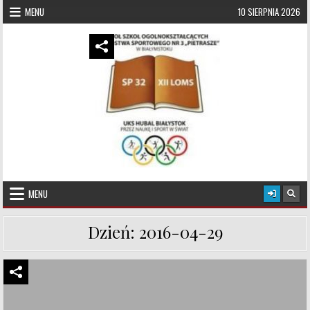
Skip to content
MENU
10 SIERPNIA 2026
UKS Hubal Białystok
Klub Sportowy
MENU
Dzień:
2016-04-29