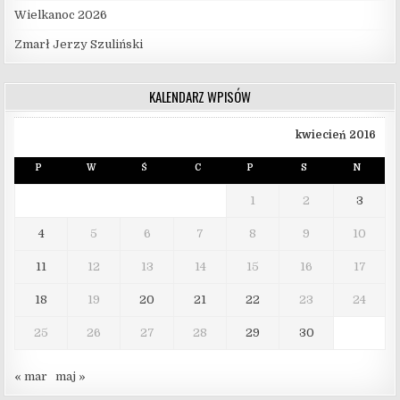
Wielkanoc 2026
Zmarł Jerzy Szuliński
KALENDARZ WPISÓW
kwiecień 2016
P
W
Ś
C
P
S
N
1
2
3
4
5
6
7
8
9
10
11
12
13
14
15
16
17
18
19
20
21
22
23
24
25
26
27
28
29
30
« mar
maj »