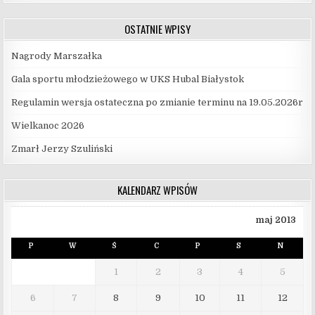
OSTATNIE WPISY
Nagrody Marszałka
Gala sportu młodzieżowego w UKS Hubal Białystok
Regulamin wersja ostateczna po zmianie terminu na 19.05.2026r
Wielkanoc 2026
Zmarł Jerzy Szuliński
KALENDARZ WPISÓW
maj 2013
P
W
Ś
C
P
S
N
1
2
3
4
5
6
7
8
9
10
11
12