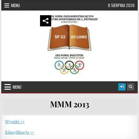
Skip to content
MENU
8 SIERPNIA 2026
UKS Hubal Białystok
Klub Sportowy
MENU
MMM 2013
Wyniki >>
Klasyfikacja >>