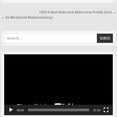
Nawigacja wpisu
UKS Hubal Białystok Mistrzem Polski 2013 →
← 32 Memoriał Malinowskiego
Search for:
Odtwarzacz
video
00:00
07:24