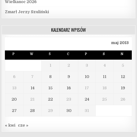
Wielkanoc 2026
Zmarł Jerzy Szuliński
KALENDARZ WPISÓW
maj 2013
P
W
Ś
C
P
S
N
1
2
3
4
5
6
7
8
9
10
11
12
13
14
15
16
17
18
19
20
21
22
23
24
25
26
27
28
29
30
31
« kwi
cze »