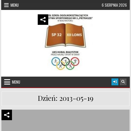
Skip to content
MENU
6 SIERPNIA 2026
UKS Hubal Białystok
Klub Sportowy
MENU
Dzień:
2013-05-19