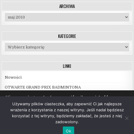
ARCHIWA
Archiwa
KATEGORIE
Kategorie
LINKI
Nowości
OTWARTE GRAND PRIX BADMINTONA
Używamy ciasteczek, aby zapewnić najlepszą jakość
korzystania z naszej witryny.
Używamy plików ciasteczka, aby zapewnić Ci jak najlepsze
Więcej informacji na temat plików ciasteczka, których
wrażenia z korzystania z naszej witryny. Jeśli nadal będziesz
używamy, oraz możliwości ich wyłączenia znajdziesz w
korzystać z tej witryny, będziemy zakładać, że jesteś z niej
ustawieniach
.
zadowolony.
Copyright © 2026 UKS Hubal Białystok
Akceptuj
Ok