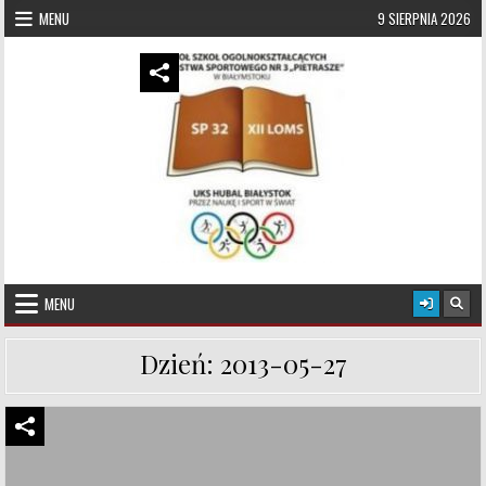
Skip to content
MENU
9 SIERPNIA 2026
UKS Hubal Białystok
Klub Sportowy
MENU
Dzień:
2013-05-27