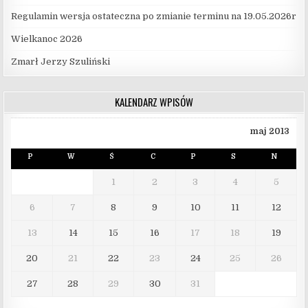
Regulamin wersja ostateczna po zmianie terminu na 19.05.2026r
Wielkanoc 2026
Zmarł Jerzy Szuliński
KALENDARZ WPISÓW
maj 2013
P
W
Ś
C
P
S
N
1
2
3
4
5
6
7
8
9
10
11
12
13
14
15
16
17
18
19
20
21
22
23
24
25
26
27
28
29
30
31