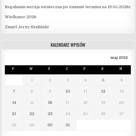
Regulamin wersja ostateczna po zmianie terminu na 19.05.2026r
Wielkanoc 2026
Zmarł Jerzy Szuliński
KALENDARZ WPISÓW
maj 2012
P
W
Ś
C
P
S
N
1
2
3
4
5
6
7
8
9
10
11
12
13
14
15
16
17
18
19
20
21
22
23
24
25
26
27
28
29
30
31