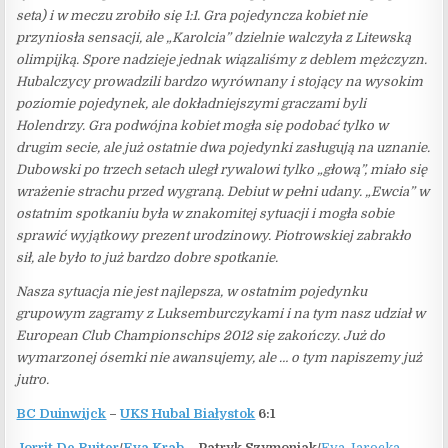
seta) i w meczu zrobiło się 1:1. Gra pojedyncza kobiet nie
przyniosła sensacji, ale „Karolcia” dzielnie walczyła z Litewską
olimpijką. Spore nadzieje jednak wiązaliśmy z deblem mężczyzn.
Hubalczycy prowadzili bardzo wyrównany i stojący na wysokim
poziomie pojedynek, ale dokładniejszymi graczami byli
Holendrzy. Gra podwójna kobiet mogła się podobać tylko w
drugim secie, ale już ostatnie dwa pojedynki zasługują na uznanie.
Dubowski po trzech setach uległ rywalowi tylko „głową”, miało się
wrażenie strachu przed wygraną. Debiut w pełni udany. „Ewcia” w
ostatnim spotkaniu była w znakomitej sytuacji i mogła sobie
sprawić wyjątkowy prezent urodzinowy. Piotrowskiej zabrakło
sił, ale było to już bardzo dobre spotkanie.
Nasza sytuacja nie jest najlepsza, w ostatnim pojedynku
grupowym zagramy z Luksemburczykami i na tym nasz udział w
European Club Championschips 2012 się zakończy. Już do
wymarzonej ósemki nie awansujemy, ale … o tym napiszemy już
jutro.
BC Duinwijck
–
UKS Hubal Białystok
6:1
Jorrit De Ruiter
/
Eva Krab
– Patryk Szymoniak/
Eva Jarocka-