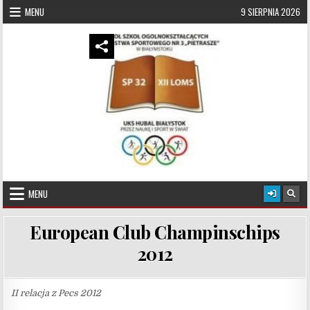
Skip to content
MENU
9 SIERPNIA 2026
UKS Hubal Białystok
Klub Sportowy
MENU
European Club Champinschips
2012
II relacja z Pecs 2012