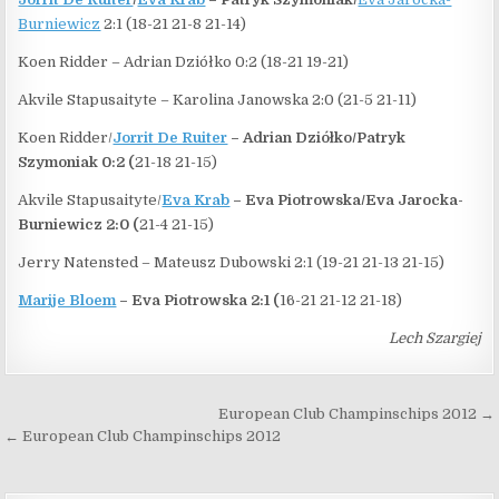
Burniewicz
2:1 (18-21 21-8 21-14)
Koen Ridder – Adrian Dziółko 0:2 (18-21 19-21)
Akvile Stapusaityte – Karolina Janowska 2:0 (21-5 21-11)
Koen Ridder/
Jorrit De Ruiter
– Adrian Dziółko/Patryk
Szymoniak 0:2 (
21-18 21-15)
Akvile Stapusaityte/
Eva Krab
– Eva Piotrowska/Eva Jarocka-
Burniewicz 2:0 (
21-4 21-15)
Jerry Natensted – Mateusz Dubowski 2:1 (19-21 21-13 21-15)
Marije Bloem
–
Eva Piotrowska 2:1 (
16-21 21-12 21-18)
Lech Szargiej
Nawigacja wpisu
European Club Champinschips 2012 →
← European Club Champinschips 2012