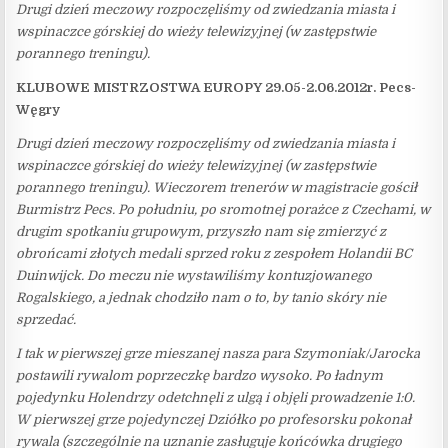
Drugi dzień meczowy rozpoczęliśmy od zwiedzania miasta i
wspinaczce górskiej do wieży telewizyjnej (w zastępstwie
porannego treningu).
KLUBOWE MISTRZOSTWA EUROPY 29.05-2.06.2012r. Pecs-
Węgry
Drugi dzień meczowy rozpoczęliśmy od zwiedzania miasta i
wspinaczce górskiej do wieży telewizyjnej (w zastępstwie
porannego treningu). Wieczorem trenerów w magistracie gościł
Burmistrz Pecs. Po południu, po sromotnej porażce z Czechami, w
drugim spotkaniu grupowym, przyszło nam się zmierzyć z
obrońcami złotych medali sprzed roku z zespołem Holandii BC
Duinwijck. Do meczu nie wystawiliśmy kontuzjowanego
Rogalskiego, a jednak chodziło nam o to, by tanio skóry nie
sprzedać.
I tak w pierwszej grze mieszanej nasza para Szymoniak/Jarocka
postawili rywalom poprzeczkę bardzo wysoko. Po ładnym
pojedynku Holendrzy odetchnęli z ulgą i objęli prowadzenie 1:0.
W pierwszej grze pojedynczej Dziółko po profesorsku pokonał
rywala (szczególnie na uznanie zasługuje końcówka drugiego