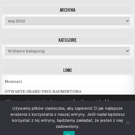
ARCHIWA
Archiwa
KATEGORIE
Kategorie
LINKI
Nowości
OTWARTE GRAND PRIX BADMINTONA
Używamy ciasteczek, aby zapewnić najlepszą jakość
korzystania z naszej witryny.
Używamy plików ciasteczka, aby zapewnić Ci jak najlepsze
Więcej informacji na temat plików ciasteczka, których
wrażenia z korzystania z naszej witryny. Jeśli nadal będziesz
używamy, oraz możliwości ich wyłączenia znajdziesz w
korzystać z tej witryny, będziemy zakładać, że jesteś z niej
ustawieniach
.
zadowolony.
Copyright © 2026 UKS Hubal Białystok
Akceptuj