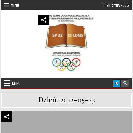
Skip to content
MENU
8 SIERPNIA 2026
UKS Hubal Białystok
Klub Sportowy
MENU
Dzień:
2012-05-23