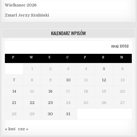
Wielkanoc 2026
Zmarł Jerzy Szuliński
KALENDARZ WPISÓW
maj 2012
P
W
Ś
C
P
S
N
1
2
3
4
5
6
7
8
9
10
11
12
13
14
15
16
17
18
19
20
21
22
23
24
25
26
27
28
29
30
31
« kwi
cze »