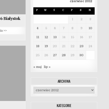
czerwiec 2012
P
W
Ś
C
P
S
N
6 Białystok
1
2
3
4
5
6
7
8
9
10
ia >>
11
12
13
14
15
16
17
18
19
20
21
22
23
24
25
26
27
28
29
30
« maj
lip »
ARCHIWA
Archiwa
KATEGORIE