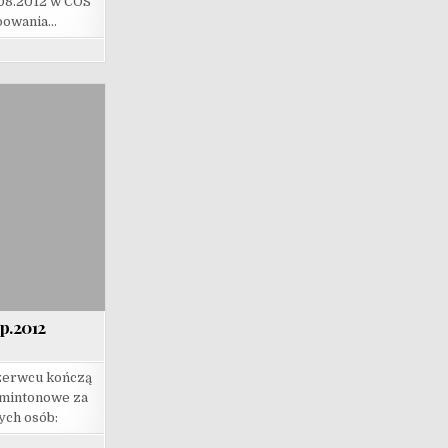
08.2012 w COS
powania…
 p.2012
czerwcu kończą
dmintonowe za
ych osób: