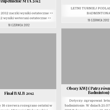
zupełnienie MTA 2012
LETNI TURNIEJ PODLAS
2012 zaczki wyniki ostateczne >>
BADMINTON
2 wyniki weterani ostateczne >>
19 CZERWCA 2012
18 CZERWCA 2012
Obozy KWJ ( Patrz rów
Badminton)
Finał BALB 2012
Dotyczy: zgrupowań let
 16 czerwca rozegrano ostatni w
badmintonie. W dniach 25.0