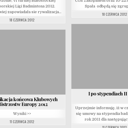
zonie, VI turniej Białostockiej
COS Zakopanem oraz 10-22.
orskiej Ligi Badmintona 2012.
Spała odbędą się zgru
wiej zapowiadała sie rywalizacja…
18 CZERWCA 2012
18 CZERWCA 2012
I po stypendiach II
fikacja końcowa Klubowych
istrzostw Europy 2012
Uprzejmie informuję, iż w 
Wyniki >>
się umowy na stypendia ba
rok 2011 dla następując
11 CZERWCA 2012
11 CZERWCA 2012