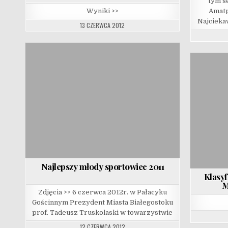
tym se
Wyniki >>
Amatp
Najcieka
13 CZERWCA 2012
Najlepszy młody sportowiec 2011
Klasy
M
Zdjęcia >> 6 czerwca 2012r. w Pałacyku
Gościnnym Prezydent Miasta Białegostoku
prof. Tadeusz Truskolaski w towarzystwie
12 CZERWCA 2012