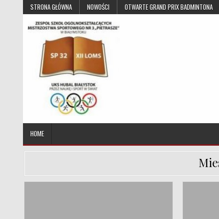
Skip to content
STRONA GŁÓWNA
NOWOŚCI
OTWARTE GRAND PRIX BADMINTONA
UKS Hubal Białystok
Klub Sportowy
HOME
Mie