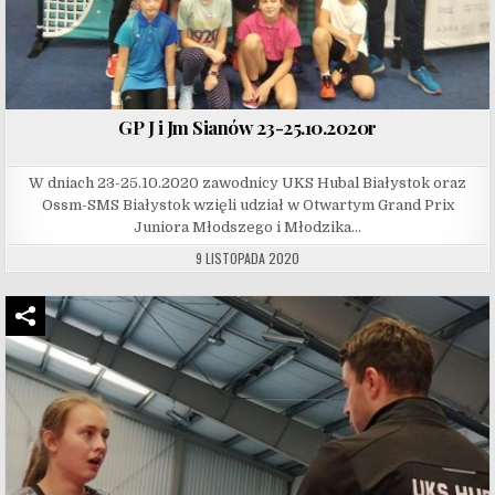
GP J i Jm Sianów 23-25.10.2020r
W dniach 23-25.10.2020 zawodnicy UKS Hubal Białystok oraz
Ossm-SMS Białystok wzięli udział w Otwartym Grand Prix
Juniora Młodszego i Młodzika…
9 LISTOPADA 2020