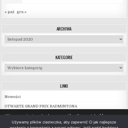
« paź
gru »
ARCHIWA
Archiwa
KATEGORIE
Kategorie
LINKI
Nowości
OTWARTE GRAND PRIX BADMINTONA
Używamy ciasteczek, aby zapewnić najlepszą jakość
korzystania z naszej witryny.
Używamy plików ciasteczka, aby zapewnić Ci jak najlepsze
Więcej informacji na temat plików ciasteczka, których
wrażenia z korzystania z naszej witryny. Jeśli nadal będziesz