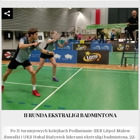
II RUNDA EKSTRALIGI BADMINTONA
Po II turniejowych kolejkach Podlasianie: SKB Litpol-Malow
Suwałki i UKS Hubal Białystok liderami ekstraligi badmintona, 22-