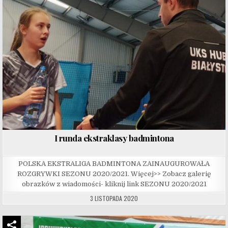
I runda ekstraklasy badmintona
POLSKA EKSTRALIGA BADMINTONA ZAINAUGUROWAŁA
ROZGRYWKI SEZONU 2020/2021. Więcej>> Zobacz galerię
obrazków z wiadomości- kliknij link SEZONU 2020/2021
3 LISTOPADA 2020