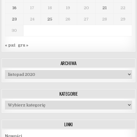
16
17
18
19
20
21
22
23
24
25
26
27
28
29
30
« paź
gru »
ARCHIWA
Archiwa
KATEGORIE
Kategorie
LINKI
Nowości