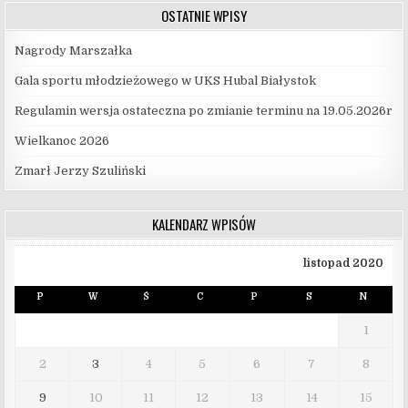
OSTATNIE WPISY
Nagrody Marszałka
Gala sportu młodzieżowego w UKS Hubal Białystok
Regulamin wersja ostateczna po zmianie terminu na 19.05.2026r
Wielkanoc 2026
Zmarł Jerzy Szuliński
KALENDARZ WPISÓW
listopad 2020
P
W
Ś
C
P
S
N
1
2
3
4
5
6
7
8
9
10
11
12
13
14
15