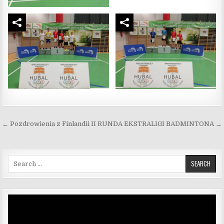
Nawigacja wpisu
← Pozdrowienia z Finlandii
II RUNDA EKSTRALIGI BADMINTONA →
Search for:
Odtwarzacz
video