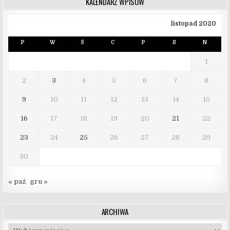
KALENDARZ WPISÓW
listopad 2020
P
W
Ś
C
P
S
N
1
2
3
4
5
6
7
8
9
10
11
12
13
14
15
16
17
18
19
20
21
22
23
24
25
26
27
28
29
30
« paź
gru »
ARCHIWA
Archiwa