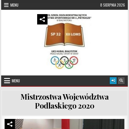
Skip to content
MENU
8 SIERPNIA 2026
UKS Hubal Białystok
Klub Sportowy
MENU
Mistrzostwa Województwa
Podlaskiego 2020