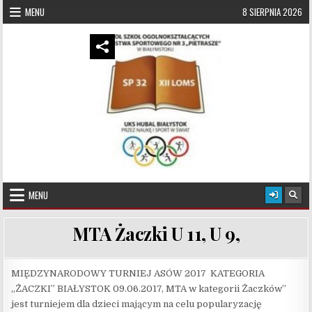
Skip to content
MENU
8 SIERPNIA 2026
UKS Hubal Białystok
Klub Sportowy
MENU
MTA Żaczki U 11, U 9,
MIĘDZYNARODOWY TURNIEJ ASÓW 2017 KATEGORIA
„ŻACZKI” BIAŁYSTOK 09.06.2017, MTA w kategorii Żaczków”
jest turniejem dla dzieci mającym na celu popularyzację