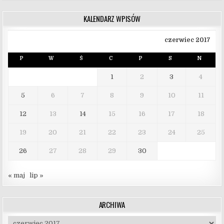
KALENDARZ WPISÓW
czerwiec 2017
P
W
Ś
C
P
S
N
1
2
3
4
5
6
7
8
9
10
11
12
13
14
15
16
17
18
19
20
21
22
23
24
25
26
27
28
29
30
« maj
lip »
ARCHIWA
Archiwa