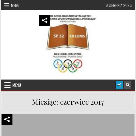
Skip to content
MENU
9 SIERPNIA 2026
UKS Hubal Białystok
Klub Sportowy
MENU
Miesiąc:
czerwiec 2017