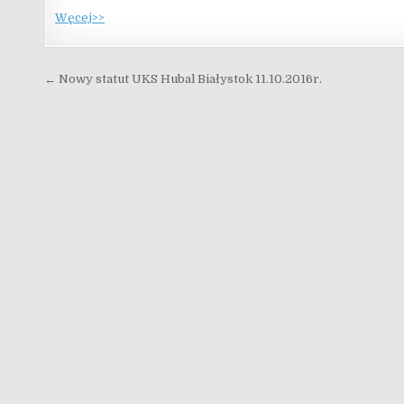
Węcej>>
Nawigacja wpisu
← Nowy statut UKS Hubal Białystok 11.10.2016r.