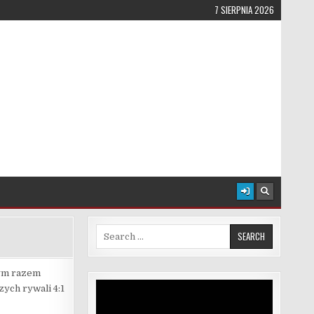
7 SIERPNIA 2026
Search for:
Tym razem
Odtwarzacz
ych rywali 4:1
video