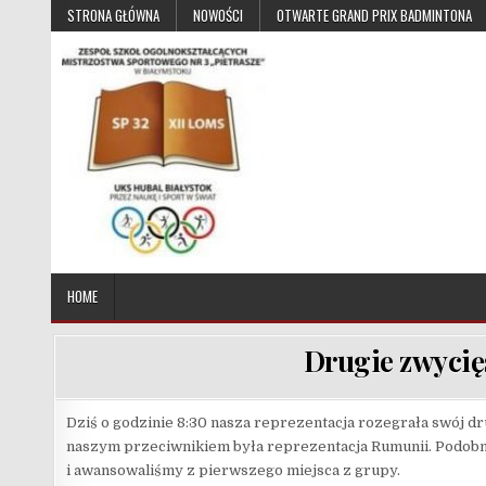
Skip to content
STRONA GŁÓWNA
NOWOŚCI
OTWARTE GRAND PRIX BADMINTONA
UKS Hubal Białystok
Klub Sportowy
HOME
Drugie zwycię
Dziś o godzinie 8:30 nasza reprezentacja rozegrała swój 
naszym przeciwnikiem była reprezentacja Rumunii. Podobni
i awansowaliśmy z pierwszego miejsca z grupy.