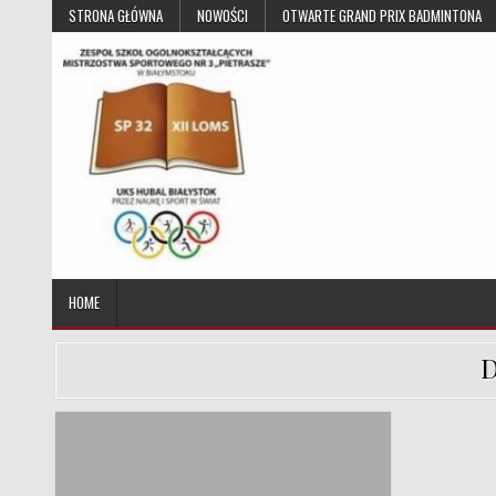
Skip to content
STRONA GŁÓWNA
NOWOŚCI
OTWARTE GRAND PRIX BADMINTONA
UKS Hubal Białystok
Klub Sportowy
HOME
D