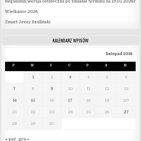
Regulamin wersja ostateczna po zmianie terminu na 19.05.2026r
Wielkanoc 2026
Zmarł Jerzy Szuliński
KALENDARZ WPISÓW
listopad 2016
P
W
Ś
C
P
S
N
1
2
3
4
5
6
7
8
9
10
11
12
13
14
15
16
17
18
19
20
21
22
23
24
25
26
27
28
29
30
« paź
gru »