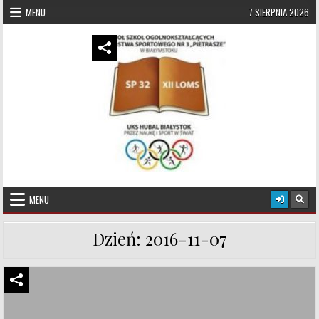
Skip to content
MENU
7 SIERPNIA 2026
UKS Hubal Białystok
Klub Sportowy
MENU
Dzień:
2016-11-07