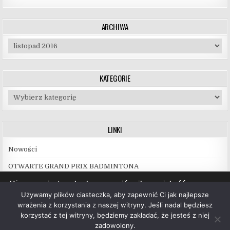
ARCHIWA
Archiwa
KATEGORIE
Kategorie
LINKI
Nowości
OTWARTE GRAND PRIX BADMINTONA
Używamy ciasteczek, aby zapewnić najlepszą jakość
korzystania z naszej witryny.
Używamy plików ciasteczka, aby zapewnić Ci jak najlepsze
Więcej informacji na temat plików ciasteczka, których
wrażenia z korzystania z naszej witryny. Jeśli nadal będziesz
używamy, oraz możliwości ich wyłączenia znajdziesz w
korzystać z tej witryny, będziemy zakładać, że jesteś z niej
ustawieniach
.
zadowolony.