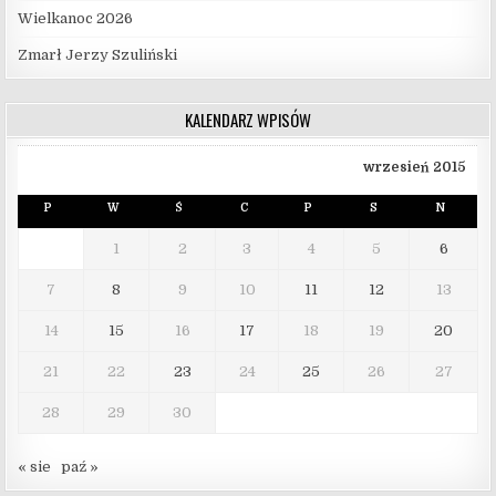
Wielkanoc 2026
Zmarł Jerzy Szuliński
KALENDARZ WPISÓW
wrzesień 2015
P
W
Ś
C
P
S
N
1
2
3
4
5
6
7
8
9
10
11
12
13
14
15
16
17
18
19
20
21
22
23
24
25
26
27
28
29
30
« sie
paź »