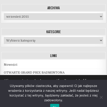
ARCHIWA
Archiwa
KATEGORIE
Kategorie
LINKI
Nowości
OTWARTE GRAND PRIX BADMINTONA
Używamy ciasteczek, aby zapewnić najlepszą jakość
korzystania z naszej witryny.
Używamy plików ciasteczka, aby zapewnić Ci jak najlepsze
Więcej informacji na temat plików ciasteczka, których
wrażenia z korzystania z naszej witryny. Jeśli nadal będziesz
używamy, oraz możliwości ich wyłączenia znajdziesz w
korzystać z tej witryny, będziemy zakładać, że jesteś z niej
ustawieniach
.
zadowolony.
Copyright © 2026 UKS Hubal Białystok
Akceptuj