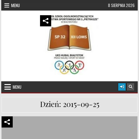
Skip to content
MENU
8 SIERPNIA 2026
UKS Hubal Białystok
Klub Sportowy
MENU
Dzień:
2015-09-25