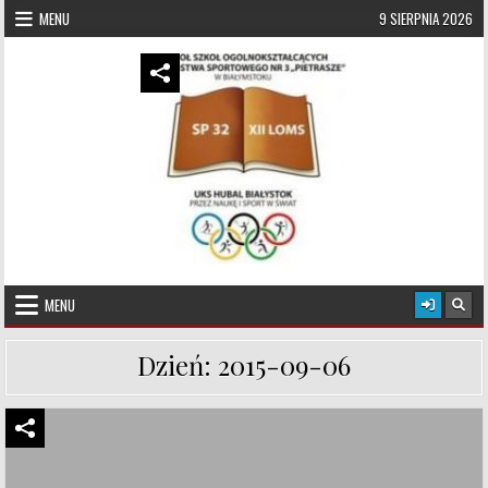
Skip to content
MENU
9 SIERPNIA 2026
UKS Hubal Białystok
Klub Sportowy
MENU
Dzień:
2015-09-06