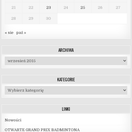
21
22
23
24
25
26
27
28
29
30
« sie
paź »
ARCHIWA
Archiwa
KATEGORIE
Kategorie
LINKI
Nowości
OTWARTE GRAND PRIX BADMINTONA