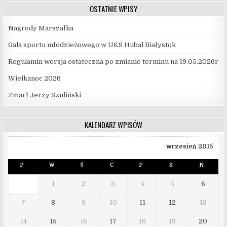
OSTATNIE WPISY
Nagrody Marszałka
Gala sportu młodzieżowego w UKS Hubal Białystok
Regulamin wersja ostateczna po zmianie terminu na 19.05.2026r
Wielkanoc 2026
Zmarł Jerzy Szuliński
KALENDARZ WPISÓW
wrzesień 2015
P
W
Ś
C
P
S
N
1
2
3
4
5
6
7
8
9
10
11
12
13
14
15
16
17
18
19
20