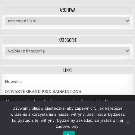
ARCHIWA
Archiwa
KATEGORIE
Kategorie
LINKI
Nowości
OTWARTE GRAND PRIX BADMINTONA
Używamy ciasteczek, aby zapewnić najlepszą jakość
korzystania z naszej witryny.
Używamy plików ciasteczka, aby zapewnić Ci jak najlepsze
Więcej informacji na temat plików ciasteczka, których
wrażenia z korzystania z naszej witryny. Jeśli nadal będziesz
używamy, oraz możliwości ich wyłączenia znajdziesz w
korzystać z tej witryny, będziemy zakładać, że jesteś z niej
ustawieniach
.
zadowolony.
Copyright © 2026 UKS Hubal Białystok
Akceptuj