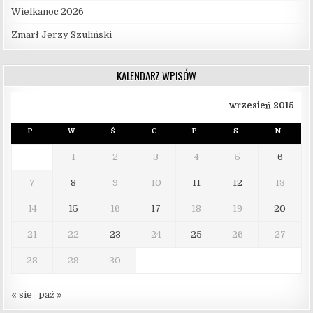
Wielkanoc 2026
Zmarł Jerzy Szuliński
KALENDARZ WPISÓW
wrzesień 2015
P
W
Ś
C
P
S
N
1
2
3
4
5
6
7
8
9
10
11
12
13
14
15
16
17
18
19
20
21
22
23
24
25
26
27
28
29
30
« sie
paź »