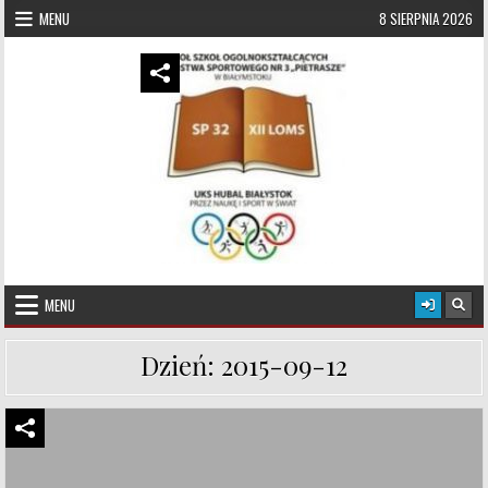
Skip to content
MENU
8 SIERPNIA 2026
UKS Hubal Białystok
Klub Sportowy
MENU
Dzień:
2015-09-12