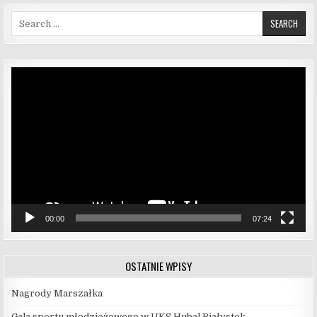
Search for:
Odtwarzacz
video
00:00
07:24
OSTATNIE WPISY
Nagrody Marszałka
Gala sportu młodzieżowego w UKS Hubal Białystok