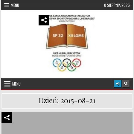
Skip to content
MENU
8 SIERPNIA 2026
UKS Hubal Białystok
Klub Sportowy
MENU
Dzień:
2015-08-21