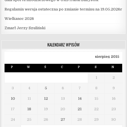
Regulamin wersja ostateczna po zmianie terminu na 19.05.2026r
Wielkanoc 2026
Zmarł Jerzy Szuliński
KALENDARZ WPISÓW
sierpień 2015
P
W
Ś
C
P
S
N
1
2
3
4
5
6
7
8
9
10
11
12
13
14
15
16
17
18
19
20
21
22
23
24
25
26
27
28
29
30