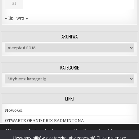
31
« lip
wrz »
ARCHIWA
Archiwa
KATEGORIE
Kategorie
LINKI
Nowości
OTWARTE GRAND PRIX BADMINTONA
Używamy ciasteczek, aby zapewnić najlepszą jakość
korzystania z naszej witryny.
Używamy plików ciasteczka, aby zapewnić Ci jak najlepsze