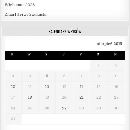
Wielkanoc 2026
Zmarł Jerzy Szuliński
KALENDARZ WPISÓW
sierpień 2015
P
W
Ś
C
P
S
N
1
2
3
4
5
6
7
8
9
10
11
12
13
14
15
16
17
18
19
20
21
22
23
24
25
26
27
28
29
30
31