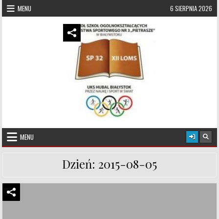
Skip to content
MENU
6 SIERPNIA 2026
UKS Hubal Białystok
Klub Sportowy
MENU
Dzień:
2015-08-05