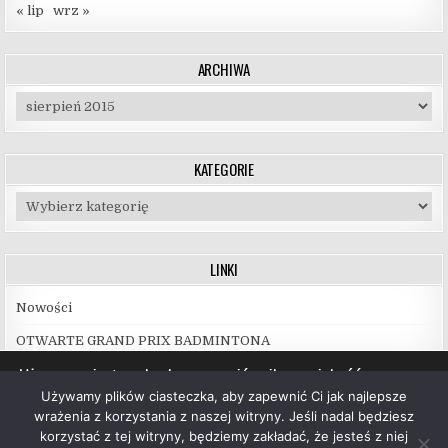
« lip
wrz »
ARCHIWA
Archiwa
KATEGORIE
Kategorie
LINKI
Nowości
OTWARTE GRAND PRIX BADMINTONA
Używamy ciasteczek, aby zapewnić najlepszą jakość
korzystania z naszej witryny.
Używamy plików ciasteczka, aby zapewnić Ci jak najlepsze
Więcej informacji na temat plików ciasteczka, których
wrażenia z korzystania z naszej witryny. Jeśli nadal będziesz
używamy, oraz możliwości ich wyłączenia znajdziesz w
korzystać z tej witryny, będziemy zakładać, że jesteś z niej
ustawieniach
.