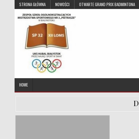
Skip to content
STRONA GŁÓWNA
NOWOŚCI
OTWARTE GRAND PRIX BADMINTONA
UKS Hubal Białystok
Klub Sportowy
HOME
D