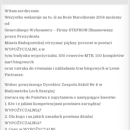
Witam serdecznie.
Wszystko wskazuje na to, iż na Boże Narodzenie 2014 możemy
od
Generalnego Wykonawcy – Firmy STEPRON (finansowany
przez Prezydenta
Miasta Białegostoku) otrzymać piękny prezent w postaci
WYPOŻYCZALNI, a w
tym: budynku wypożyczalni, 100 rowerów MTB, 150 kompletów
nart biegowych
oraz ratraka do równania i zakładania tras biegowych w Lesie
Pietrasze.
Wobec powyższego Dyrektor Zespołu Szkół Nr 6 w
Białymstoku Lech Szargiej
zwraca się do Państwa z zapytaniem o następujące kwestie:
1. Kto i z jakimi kompetencjami powinien zarządzać
WYPOŻYCZALNIĄ?
2. Dla kogo i na jakich zasadach powinna działać
WYPOŻYCZALNIA?
3. Ceny w WYPOŻYCZALNI.