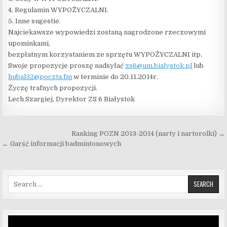
4. Regulamin WYPOŻYCZALNI.
5. Inne sugestie.
Najciekawsze wypowiedzi zostaną nagrodzone rzeczowymi
upominkami,
bezpłatnym korzystaniem ze sprzętu WYPOŻYCZALNI itp.
Swoje propozycje proszę nadsyłać
zs6@um.bialystok.pl
lub
hubal32@poczta.fm
w terminie do 20.11.2014r.
Życzę trafnych propozycji.
Lech Szargiej, Dyrektor ZS 6 Białystok
Nawigacja wpisu
Ranking POZN 2013-2014 (narty i nartorolki) →
← Garść informacji badmintonowych
Search for:
Odtwarzacz