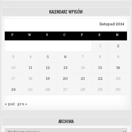
KALENDARZ WPISÓW
listopad 2014
P
W
Ś
C
P
S
N
1
2
3
4
5
6
7
8
9
10
11
12
13
14
15
16
17
18
19
20
21
22
23
24
25
26
27
28
29
30
« paź
gru »
ARCHIWA
Archiwa