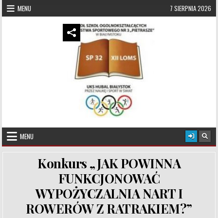
Skip to content
MENU
7 SIERPNIA 2026
UKS Hubal Białystok
Klub Sportowy
MENU
Konkurs „JAK POWINNA
FUNKCJONOWAĆ
WYPOŻYCZALNIA NART I
ROWERÓW Z RATRAKIEM?”