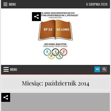
Skip to content
MENU
6 SIERPNIA 2026
UKS Hubal Białystok
Klub Sportowy
MENU
Miesiąc:
październik 2014