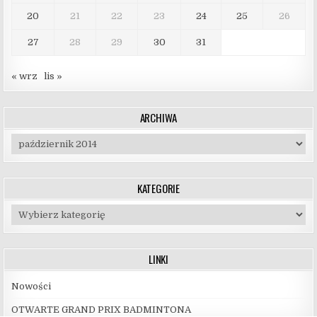
20
21
22
23
24
25
26
27
28
29
30
31
« wrz
lis »
ARCHIWA
Archiwa
KATEGORIE
Kategorie
LINKI
Nowości
OTWARTE GRAND PRIX BADMINTONA