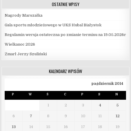
OSTATNIE WPISY
Nagrody Marszałka
Gala sportu młodzieżowego w UKS Hubal Białystok
Regulamin wersja ostateczna po zmianie terminu na 19.05.2026r
Wielkanoc 2026
Zmarł Jerzy Szuliński
KALENDARZ WPISÓW
październik 2014
P
W
Ś
C
P
S
N
1
2
3
4
5
6
7
8
9
10
11
12
13
14
15
16
17
18
19