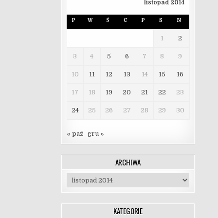
listopad 2014
P
W
Ś
C
P
S
N
1
2
3
4
5
6
7
8
9
10
11
12
13
14
15
16
17
18
19
20
21
22
23
24
25
26
27
28
29
30
« paź
gru »
ARCHIWA
Archiwa
KATEGORIE