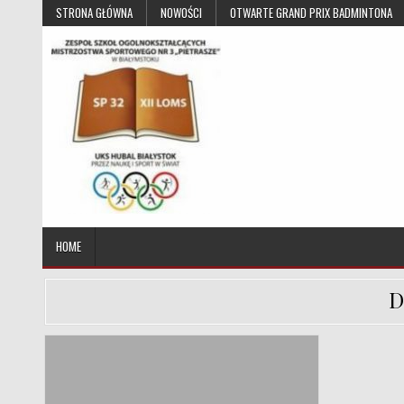
Skip to content
STRONA GŁÓWNA
NOWOŚCI
OTWARTE GRAND PRIX BADMINTONA
UKS Hubal Białystok
Klub Sportowy
HOME
D