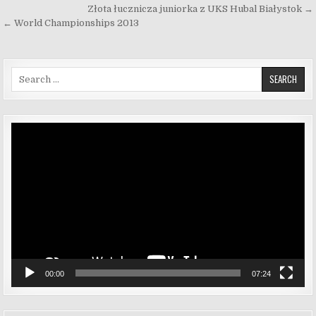
Nawigacja wpisu
Złota łucznicza juniorka z UKS Hubal Białystok →
← World Championships 2013
Search for:
Odtwarzacz
video
00:00
07:24