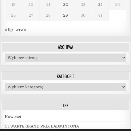
19
20
21
22
23
24
25
26
27
28
29
30
31
« lip
wrz »
ARCHIWA
Archiwa
KATEGORIE
Kategorie
LINKI
Nowości
OTWARTE GRAND PRIX BADMINTONA