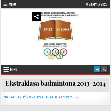
Skip to content
MENU
8 SIERPNIA 2026
UKS Hubal Białystok
Klub Sportowy
MENU
Ekstraklasa badmintona 2013-2014
SKŁAD DRUŻYNY UKS HUBAL BIAŁYSTOK >>