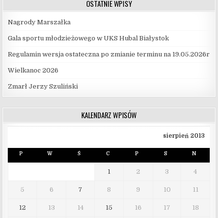
OSTATNIE WPISY
Nagrody Marszałka
Gala sportu młodzieżowego w UKS Hubal Białystok
Regulamin wersja ostateczna po zmianie terminu na 19.05.2026r
Wielkanoc 2026
Zmarł Jerzy Szuliński
KALENDARZ WPISÓW
sierpień 2013
P
W
Ś
C
P
S
N
1
2
3
4
5
6
7
8
9
10
11
12
13
14
15
16
17
18