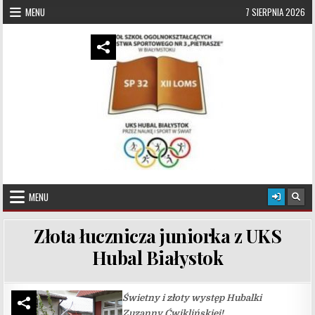
Skip to content
MENU
7 SIERPNIA 2026
UKS Hubal Białystok
Klub Sportowy
MENU
Złota łucznicza juniorka z UKS
Hubal Białystok
Świetny i złoty występ Hubalki
Zuzanny Ćwiklińskiej!