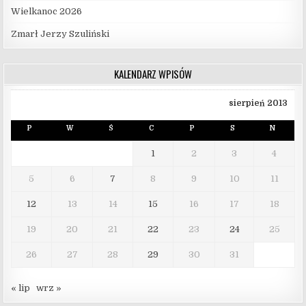
Wielkanoc 2026
Zmarł Jerzy Szuliński
KALENDARZ WPISÓW
sierpień 2013
P
W
Ś
C
P
S
N
1
2
3
4
5
6
7
8
9
10
11
12
13
14
15
16
17
18
19
20
21
22
23
24
25
26
27
28
29
30
31
« lip
wrz »