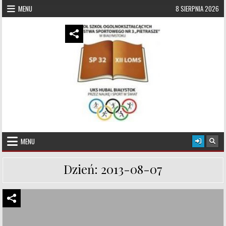
Skip to content
MENU
8 SIERPNIA 2026
UKS Hubal Białystok
Klub Sportowy
MENU
Dzień:
2013-08-07