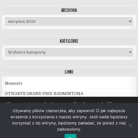
ARCHIWA
Archiwa
KATEGORIE
Kategorie
LINKI
Nowości
OTWARTE GRAND PRIX BADMINTONA
Używamy ciasteczek, aby zapewnić najlepszą jakość
korzystania z naszej witryny.
Używamy plików ciasteczka, aby zapewnić Ci jak najlepsze
Więcej informacji na temat plików ciasteczka, których
wrażenia z korzystania z naszej witryny. Jeśli nadal będziesz
używamy, oraz możliwości ich wyłączenia znajdziesz w
korzystać z tej witryny, będziemy zakładać, że jesteś z niej
ustawieniach
.
zadowolony.
Copyright © 2026 UKS Hubal Białystok
Akceptuj