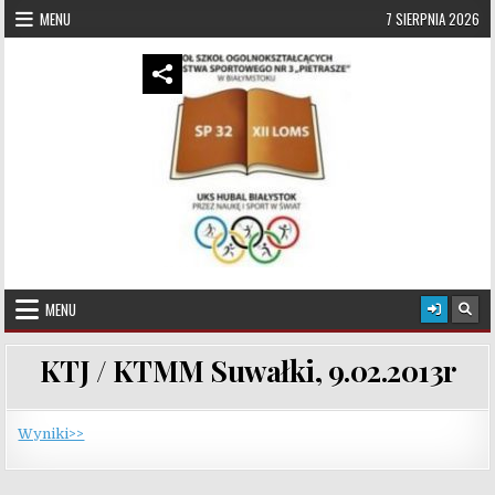
Skip to content
MENU
7 SIERPNIA 2026
UKS Hubal Białystok
Klub Sportowy
MENU
KTJ / KTMM Suwałki, 9.02.2013r
Wyniki>>