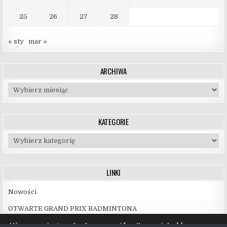
25
26
27
28
« sty
mar »
ARCHIWA
Archiwa
KATEGORIE
Kategorie
LINKI
Nowości
OTWARTE GRAND PRIX BADMINTONA
Używamy ciasteczek, aby zapewnić najlepszą jakość