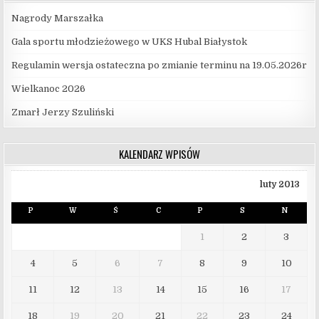
Nagrody Marszałka
Gala sportu młodzieżowego w UKS Hubal Białystok
Regulamin wersja ostateczna po zmianie terminu na 19.05.2026r
Wielkanoc 2026
Zmarł Jerzy Szuliński
KALENDARZ WPISÓW
luty 2013
P
W
Ś
C
P
S
N
1
2
3
4
5
6
7
8
9
10
11
12
13
14
15
16
17
18
19
20
21
22
23
24