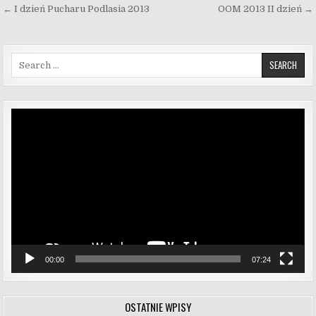
Nawigacja wpisu
← I dzień Pucharu Podlasia 2013
OOM 2013 II dzień →
Search for:
Odtwarzacz
video
00:00
07:24
OSTATNIE WPISY