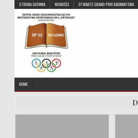
Skip to content
STRONA GŁÓWNA
NOWOŚCI
OTWARTE GRAND PRIX BADMINTONA
UKS Hubal Białystok
Klub Sportowy
HOME
D