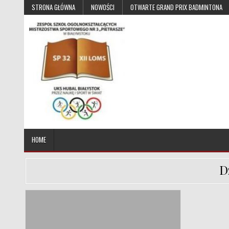
Skip to content
STRONA GŁÓWNA
NOWOŚCI
OTWARTE GRAND PRIX BADMINTONA
UKS Hubal Białystok
Klub Sportowy
HOME
D