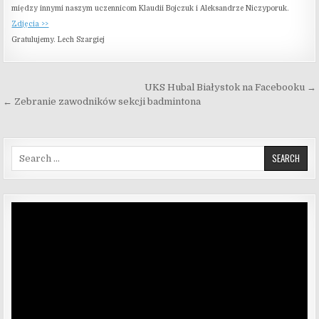
między innymi naszym uczennicom Klaudii Bojczuk i Aleksandrze Niczyporuk.
Zdjęcia >>
Gratulujemy. Lech Szargiej
Nawigacja wpisu
UKS Hubal Białystok na Facebooku →
← Zebranie zawodników sekcji badmintona
Search for:
Odtwarzacz
video