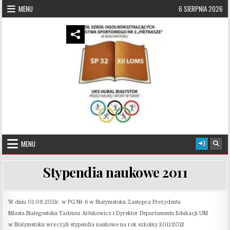
Skip to content
MENU
6 SIERPNIA 2026
UKS Hubal Białystok
Klub Sportowy
MENU
Stypendia naukowe 2011
W dniu 01.09.2011r. w PG Nr 6 w Białymstoku Zastępca Prezydenta
Miasta Białegostoku Tadeusz Arłukowicz i Dyrektor Departamentu Edukacji UM
w Białymstoku wręczyli stypendia naukowe na rok szkolny 2011/2012