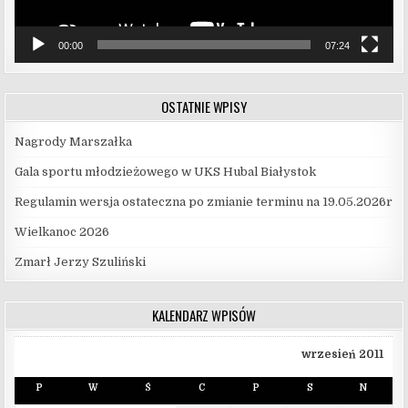
00:00
07:24
OSTATNIE WPISY
Nagrody Marszałka
Gala sportu młodzieżowego w UKS Hubal Białystok
Regulamin wersja ostateczna po zmianie terminu na 19.05.2026r
Wielkanoc 2026
Zmarł Jerzy Szuliński
KALENDARZ WPISÓW
wrzesień 2011
P
W
Ś
C
P
S
N