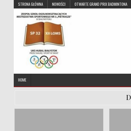
Skip to content
STRONA GŁÓWNA
NOWOŚCI
OTWARTE GRAND PRIX BADMINTONA
UKS Hubal Białystok
Klub Sportowy
HOME
D