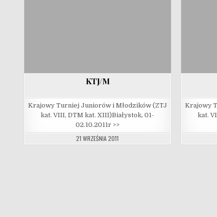
KTJ/M
Krajowy Turniej Juniorów i Młodzików (ZTJ
Krajowy T
kat. VIII, DTM kat. XIII)Białystok, 01-
kat. V
02.10.2011r >>
21 WRZEŚNIA 2011