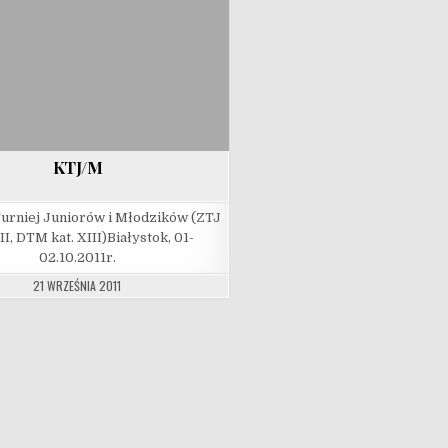
KTJ/M
urniej Juniorów i Młodzików (ZTJ
III, DTM kat. XIII)Białystok, 01-
02.10.2011r.
21 WRZEŚNIA 2011