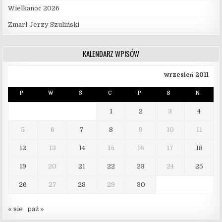
Wielkanoc 2026
Zmarł Jerzy Szuliński
KALENDARZ WPISÓW
wrzesień 2011
P
W
Ś
C
P
S
N
1
2
3
4
5
6
7
8
9
10
11
12
13
14
15
16
17
18
19
20
21
22
23
24
25
26
27
28
29
30
« sie
paź »