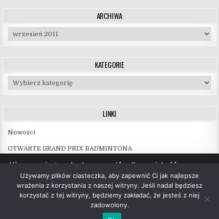
ARCHIWA
Archiwa
KATEGORIE
Kategorie
LINKI
Nowości
OTWARTE GRAND PRIX BADMINTONA
Używamy ciasteczek, aby zapewnić najlepszą jakość
korzystania z naszej witryny.
Używamy plików ciasteczka, aby zapewnić Ci jak najlepsze
Więcej informacji na temat plików ciasteczka, których
wrażenia z korzystania z naszej witryny. Jeśli nadal będziesz
używamy, oraz możliwości ich wyłączenia znajdziesz w
korzystać z tej witryny, będziemy zakładać, że jesteś z niej
ustawieniach
.
zadowolony.
Copyright © 2026 UKS Hubal Białystok
Akceptuj