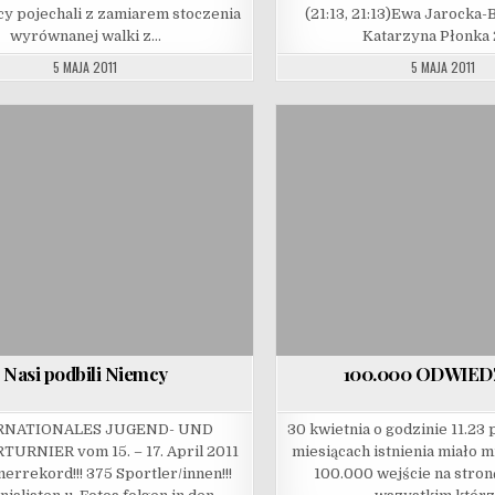
y pojechali z zamiarem stoczenia
(21:13, 21:13)Ewa Jarocka-
wyrównanej walki z…
Katarzyna Płonka 
5 MAJA 2011
5 MAJA 2011
Nasi podbili Niemcy
100.000 ODWIEDZ
RNATIONALES JUGEND- UND
30 kwietnia o godzinie 11.23 
URNIER vom 15. – 17. April 2011
miesiącach istnienia miało m
errekord!!! 375 Sportler/innen!!!
100.000 wejście na stron