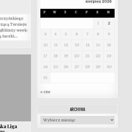
sierpień 2026
P
W
Ś
C
P
S
N
bczyńskiego
1
2
zącą Turnieju
ajbliższy week-
3
4
5
6
7
8
9
ą żaczki,…
10
11
12
13
14
15
16
17
18
19
20
21
22
23
24
25
26
27
28
29
30
31
« cze
ARCHIWA
Archiwa
ska Liga
11