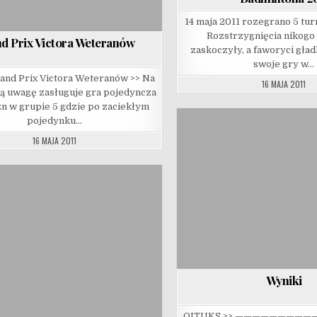
14 maja 2011 rozegrano 5 tur
Rozstrzygnięcia nikogo
d Prix Victora Weteranów
zaskoczyły, a faworyci gła
swoje gry w…
and Prix Victora Weteranów >> Na
16 MAJA 2011
ą uwagę zasługuje gra pojedyncza
n w grupie 5 gdzie po zaciekłym
pojedynku…
16 MAJA 2011
Wyniki
OITUKS >> ————————