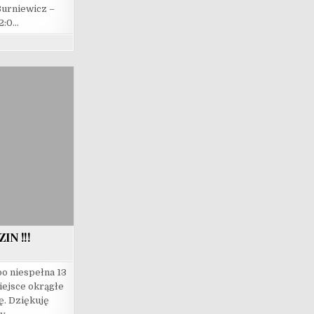
Burniewicz –
2:0…
IN !!!
po niespełna 13
iejsce okrągłe
ę. Dziękuję