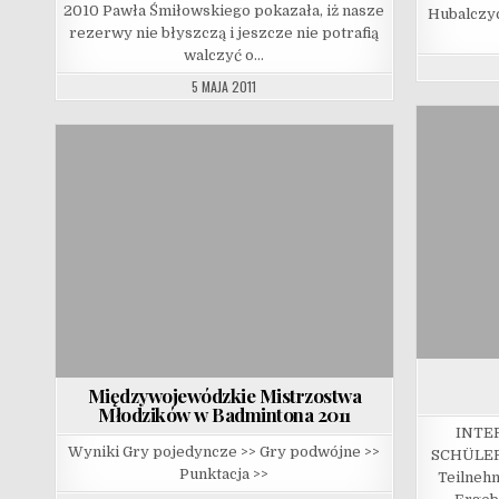
2010 Pawła Śmiłowskiego pokazała, iż nasze
Hubalczyc
rezerwy nie błyszczą i jeszcze nie potrafią
walczyć o…
5 MAJA 2011
Międzywojewódzkie Mistrzostwa
Młodzików w Badmintona 2011
INTE
Wyniki Gry pojedyncze >> Gry podwójne >>
SCHÜLERT
Punktacja >>
Teilnehm