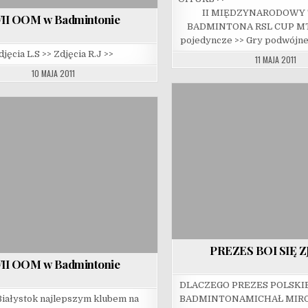
II MIĘDZYNARODOWY
II OOM w Badmintonie
BADMINTONA RSL CUP MTA
pojedyncze >> Gry podwójne
djęcia L.S >> Zdjęcia R.J >>
11 MAJA 2011
10 MAJA 2011
PREZES BOI SIĘ 
II OOM w Badmintonie
DLACZEGO PREZES POLSKI
Białystok najlepszym klubem na
BADMINTONAMICHAŁ MIROW