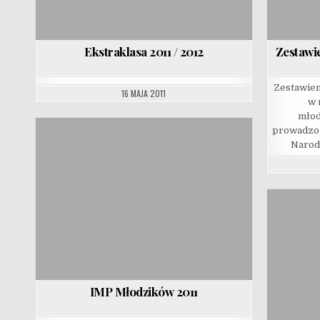
Ekstraklasa 2011 / 2012
Zestawi
Zestawien
16 MAJA 2011
w 
młod
prowadzon
Narod
IMP Młodzików 2011