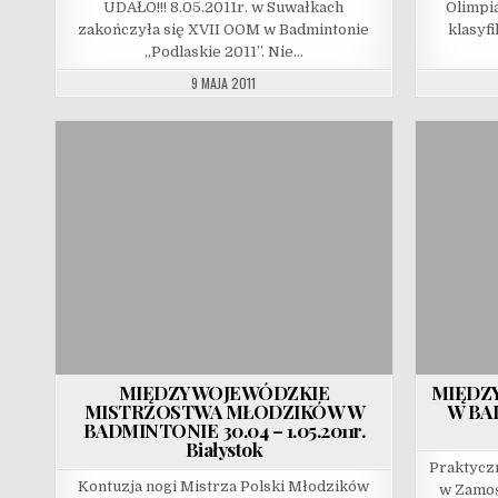
UDAŁO!!! 8.05.2011r. w Suwałkach
Olimpia
zakończyła się XVII OOM w Badmintonie
klasyf
„Podlaskie 2011”. Nie…
9 MAJA 2011
MIĘDZYWOJEWÓDZKIE
MIĘDZ
MISTRZOSTWA MŁODZIKÓW W
W BAD
BADMINTONIE 30.04 – 1.05.2011r.
Białystok
Praktycz
Kontuzja nogi Mistrza Polski Młodzików
w Zamoś