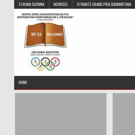
Skip to content
STRONA GŁÓWNA
NOWOŚCI
OTWARTE GRAND PRIX BADMINTONA
UKS Hubal Białystok
Klub Sportowy
HOME