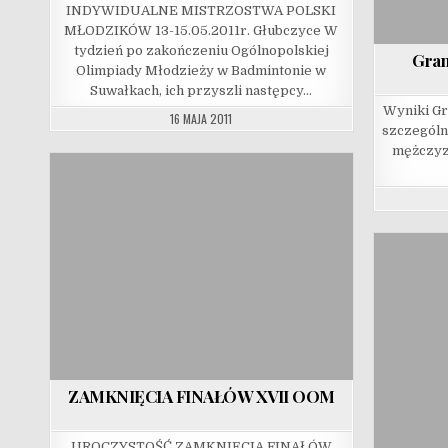
INDYWIDUALNE MISTRZOSTWA POLSKI
MŁODZIKÓW 13-15.05.2011r. Głubczyce W
tydzień po zakończeniu Ogólnopolskiej
Gran
Olimpiady Młodzieży w Badmintonie w
Suwałkach, ich przyszli następcy…
Wyniki Gr
16 MAJA 2011
szczególn
mężczyz
ZAMKNIĘCIA FINAŁÓW XVII OOM
UROCZYSTOŚĆ ZAMKNIĘCIA FINAŁÓW