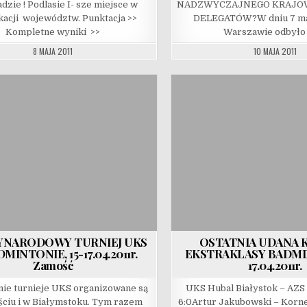
dzie ! Podlasie I- sze miejsce w
NADZWYCZAJNEGO KRAJO
ikacji województw. Punktacja >>
DELEGATÓW?W dniu 7 maj
Kompletne wyniki >>
Warszawie odbyło 
8 MAJA 2011
10 MAJA 2011
YNARODOWY TURNIEJ UKS
OSTATNIA UDANA 
MINTONIE, 15-17.04.2011r.
EKSTRAKLASY BADMI
Zamość
17.04.2011r.
nie turnieje UKS organizowane są
UKS Hubal Białystok – AZ
ciu i w Białymstoku. Tym razem
6:0Artur Jakubowski – Korne