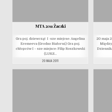
MTA 2011 Żaczki
Gra poj. dziewcząt I -sze miejcse: Angelina
20 maja 2
Eremeeva (Grodno Białoruś) Gra poj.
Między
chłopców I – sze miejsce: Filip Roszkowski
Dziennika
(LUKS…
20 MAJA 2011