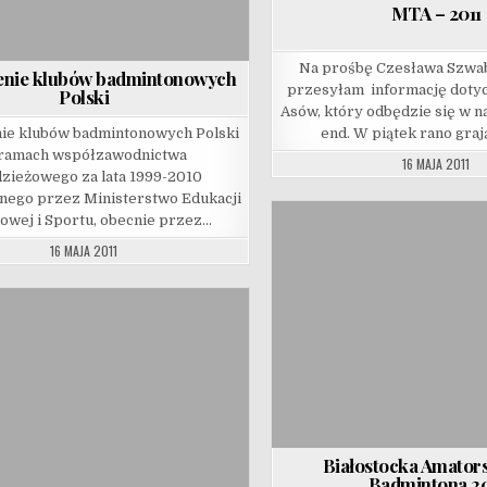
MTA – 2011
Na prośbę Czesława Szwa
enie klubów badmintonowych
przesyłam informację dotyc
Polski
Asów, który odbędzie się w n
ie klubów badmintonowych Polski
end. W piątek rano graj
ramach współzawodnictwa
16 MAJA 2011
zieżowego za lata 1999-2010
ego przez Ministerstwo Edukacji
owej i Sportu, obecnie przez…
16 MAJA 2011
Białostocka Amator
Badmintona 20