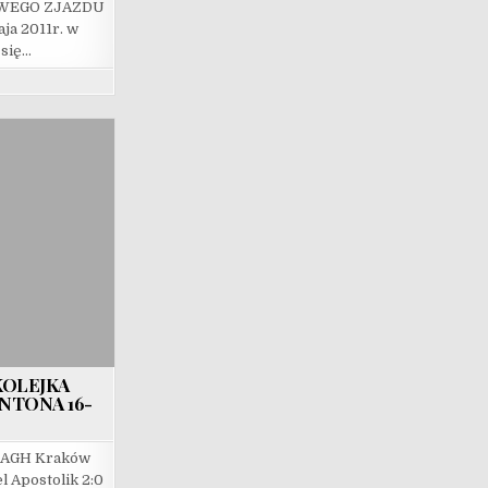
WEGO ZJAZDU
a 2011r. w
się…
KOLEJKA
NTONA 16-
S AGH Kraków
l Apostolik 2:0