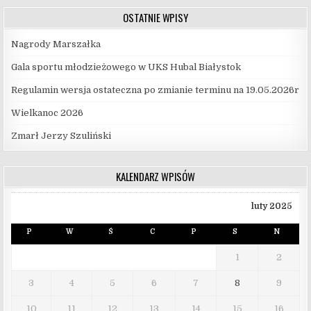
OSTATNIE WPISY
Nagrody Marszałka
Gala sportu młodzieżowego w UKS Hubal Białystok
Regulamin wersja ostateczna po zmianie terminu na 19.05.2026r
Wielkanoc 2026
Zmarł Jerzy Szuliński
KALENDARZ WPISÓW
luty 2025
P
W
Ś
C
P
S
N
1
2
3
4
5
6
7
8
9
10
11
12
13
14
15
16