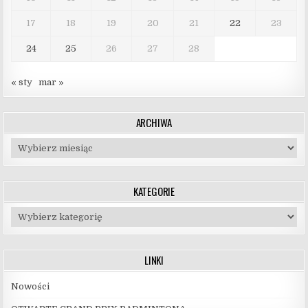
17
18
19
20
21
22
23
24
25
26
27
28
« sty
mar »
ARCHIWA
Archiwa
KATEGORIE
Kategorie
LINKI
Nowości