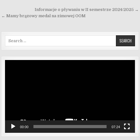
Nawigacja wpisu
Informacje o pływaniu w II semestrze 2024/2025 →
← Mamy brązowy medal na zimowej OOM
Search for:
Odtwarzacz
video
00:00
07:24