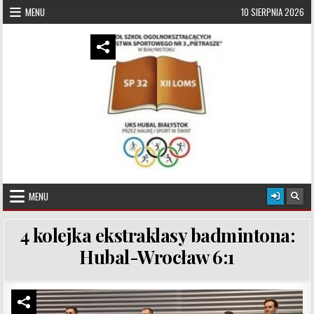
Skip to content
MENU
10 SIERPNIA 2026
UKS Hubal Białystok
Klub Sportowy
MENU
4 kolejka ekstraklasy badmintona:
Hubal-Wrocław 6:1