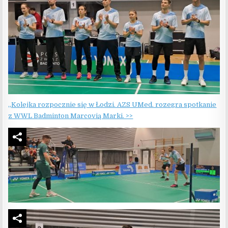
„Kolejka rozpocznie się w Łodzi. AZS UMed. rozegra spotkanie
z WWL Badminton Marcovią Marki. >>