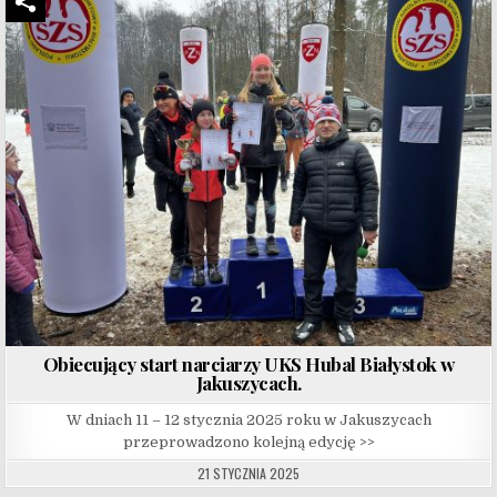
Obiecujący start narciarzy UKS Hubal Białystok w
Jakuszycach.
W dniach 11 – 12 stycznia 2025 roku w Jakuszycach
przeprowadzono kolejną edycję >>
21 STYCZNIA 2025