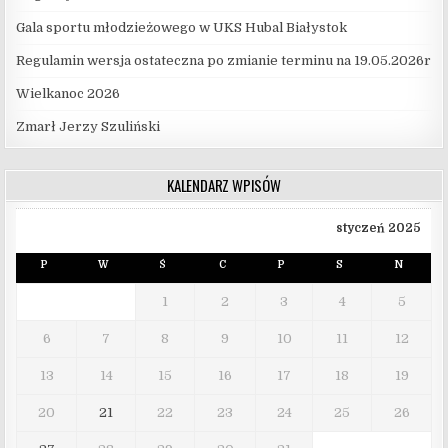
Gala sportu młodzieżowego w UKS Hubal Białystok
Regulamin wersja ostateczna po zmianie terminu na 19.05.2026r
Wielkanoc 2026
Zmarł Jerzy Szuliński
KALENDARZ WPISÓW
styczeń 2025
P
W
Ś
C
P
S
N
1
2
3
4
5
6
7
8
9
10
11
12
13
14
15
16
17
18
19
20
21
22
23
24
25
26