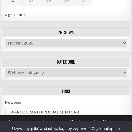
27
28
29
30
31
« gru
lut »
ARCHIWA
Archiwa
KATEGORIE
Kategorie
LINKI
Nowości
OTWARTE GRAND PRIX BADMINTONA
Używamy ciasteczek, aby zapewnić najlepszą jakość
korzystania z naszej witryny.
Używamy plików ciasteczka, aby zapewnić Ci jak najlepsze