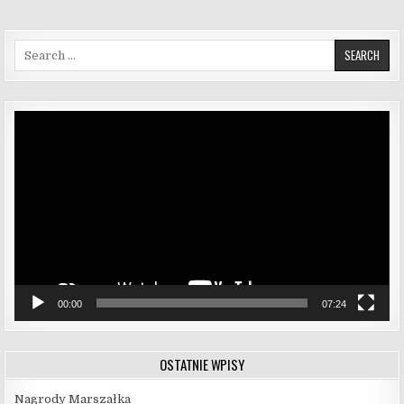
Search for:
Odtwarzacz
video
00:00
07:24
OSTATNIE WPISY
Nagrody Marszałka