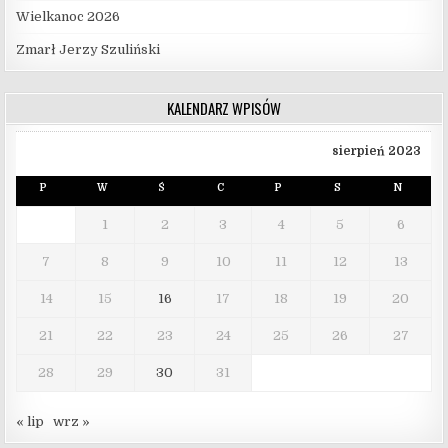
Wielkanoc 2026
Zmarł Jerzy Szuliński
KALENDARZ WPISÓW
sierpień 2023
P
W
Ś
C
P
S
N
1
2
3
4
5
6
7
8
9
10
11
12
13
14
15
16
17
18
19
20
21
22
23
24
25
26
27
28
29
30
31
« lip
wrz »