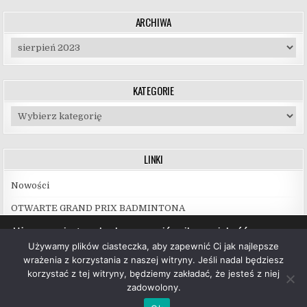
ARCHIWA
Archiwa
KATEGORIE
Kategorie
LINKI
Nowości
OTWARTE GRAND PRIX BADMINTONA
Używamy ciasteczek, aby zapewnić najlepszą jakość
korzystania z naszej witryny.
Używamy plików ciasteczka, aby zapewnić Ci jak najlepsze
Więcej informacji na temat plików ciasteczka, których
wrażenia z korzystania z naszej witryny. Jeśli nadal będziesz
używamy, oraz możliwości ich wyłączenia znajdziesz w
korzystać z tej witryny, będziemy zakładać, że jesteś z niej
ustawieniach
.
zadowolony.
Copyright © 2026 UKS Hubal Białystok
Akceptuj