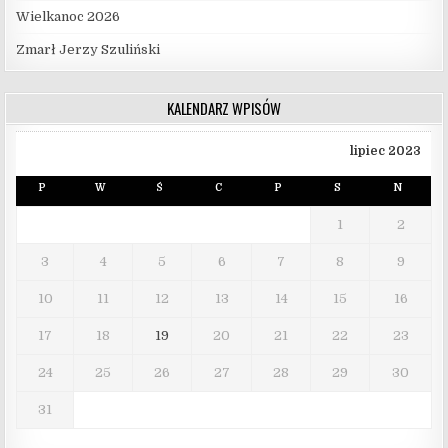
Wielkanoc 2026
Zmarł Jerzy Szuliński
KALENDARZ WPISÓW
lipiec 2023
P
W
Ś
C
P
S
N
1
2
3
4
5
6
7
8
9
10
11
12
13
14
15
16
17
18
19
20
21
22
23
24
25
26
27
28
29
30
31