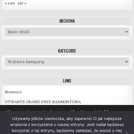
« cze
sie »
ARCHIWA
Archiwa
KATEGORIE
Kategorie
LINKI
Nowości
OTWARTE GRAND PRIX BADMINTONA
Używamy ciasteczek, aby zapewnić najlepszą jakość
korzystania z naszej witryny.
Używamy plików ciasteczka, aby zapewnić Ci jak najlepsze
Więcej informacji na temat plików ciasteczka, których
wrażenia z korzystania z naszej witryny. Jeśli nadal będziesz
używamy, oraz możliwości ich wyłączenia znajdziesz w
korzystać z tej witryny, będziemy zakładać, że jesteś z niej
ustawieniach
.