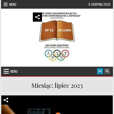
Skip to content
MENU
8 SIERPNIA 2026
UKS Hubal Białystok
Klub Sportowy
MENU
Miesiąc:
lipiec 2023