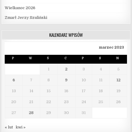
Wielkanoc 2026
Zmarł Jerzy Szuliński
KALENDARZ WPISÓW
marzec 2023
P
W
Ś
C
P
S
N
1
2
3
4
5
6
7
8
9
10
11
12
13
14
15
16
17
18
19
20
21
22
23
24
25
26
27
28
29
30
31
« lut
kwi »