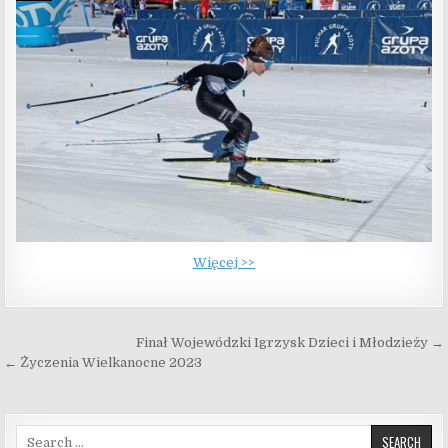
Więcej >>
Nawigacja wpisu
Finał Wojewódzki Igrzysk Dzieci i Młodzieży →
← Życzenia Wielkanocne 2023
Search for: