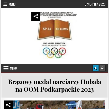
Skip to content
MENU
9 SIERPNIA 2026
UKS Hubal Białystok
Klub Sportowy
MENU
Brązowy medal narciarzy Hubala
na OOM Podkarpackie 2023