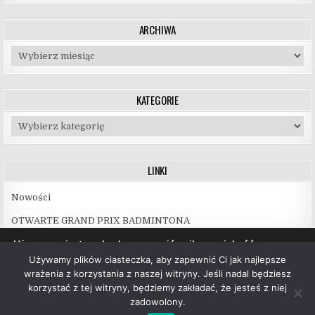
ARCHIWA
Archiwa
KATEGORIE
Kategorie
LINKI
Nowości
OTWARTE GRAND PRIX BADMINTONA
Używamy ciasteczek, aby zapewnić najlepszą jakość
korzystania z naszej witryny.
Używamy plików ciasteczka, aby zapewnić Ci jak najlepsze
Więcej informacji na temat plików ciasteczka, których
wrażenia z korzystania z naszej witryny. Jeśli nadal będziesz
używamy, oraz możliwości ich wyłączenia znajdziesz w
korzystać z tej witryny, będziemy zakładać, że jesteś z niej
ustawieniach
.
zadowolony.
Copyright © 2026 UKS Hubal Białystok