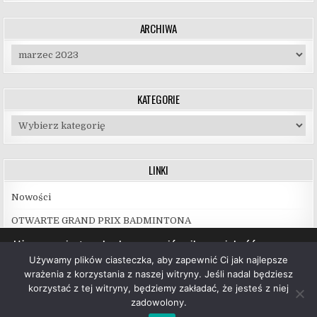
ARCHIWA
Archiwa
KATEGORIE
Kategorie
LINKI
Nowości
OTWARTE GRAND PRIX BADMINTONA
Używamy ciasteczek, aby zapewnić najlepszą jakość
korzystania z naszej witryny.
Używamy plików ciasteczka, aby zapewnić Ci jak najlepsze
Więcej informacji na temat plików ciasteczka, których
wrażenia z korzystania z naszej witryny. Jeśli nadal będziesz
używamy, oraz możliwości ich wyłączenia znajdziesz w
korzystać z tej witryny, będziemy zakładać, że jesteś z niej
ustawieniach
.
zadowolony.
Copyright © 2026 UKS Hubal Białystok