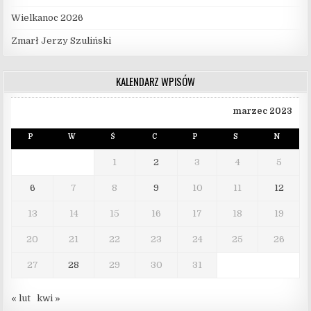
Wielkanoc 2026
Zmarł Jerzy Szuliński
KALENDARZ WPISÓW
marzec 2023
P
W
Ś
C
P
S
N
1
2
3
4
5
6
7
8
9
10
11
12
13
14
15
16
17
18
19
20
21
22
23
24
25
26
27
28
29
30
31
« lut
kwi »