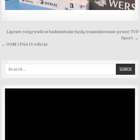
Nawigacja wpisu
Ligowe rozgrywki w badmintonie będą transmitowane przez TVP
Sport. →
← OOM i PGA IV edycja
Search for:
Odtwarzacz
video