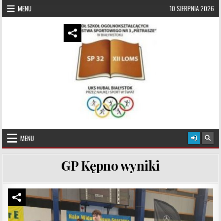
Skip to content
MENU
10 SIERPNIA 2026
UKS Hubal Białystok
Klub Sportowy
MENU
GP Kępno wyniki