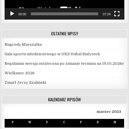
00:00
07:24
OSTATNIE WPISY
Nagrody Marszałka
Gala sportu młodzieżowego w UKS Hubal Białystok
Regulamin wersja ostateczna po zmianie terminu na 19.05.2026r
Wielkanoc 2026
Zmarł Jerzy Szuliński
KALENDARZ WPISÓW
marzec 2023
P
W
Ś
C
P
S
N