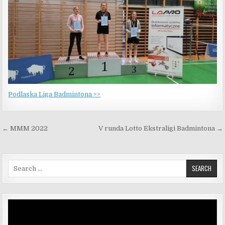
Podlaska Liga Badmintona >>
Nawigacja wpisu
← MMM 2022
V runda Lotto Ekstraligi Badmintona →
Search for:
Odtwarzacz
video