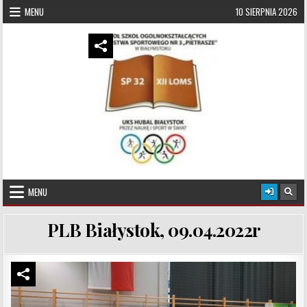
Skip to content
MENU
10 SIERPNIA 2026
UKS Hubal Białystok
Klub Sportowy
MENU
PLB Białystok, 09.04.2022r