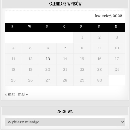
KALENDARZ WPISÓW
kwiecień 2022
P
W
Ś
C
P
S
N
1
2
3
4
5
6
7
8
9
10
11
12
13
14
15
16
17
18
19
20
21
22
23
24
25
26
27
28
29
30
« mar
maj »
ARCHIWA
Archiwa