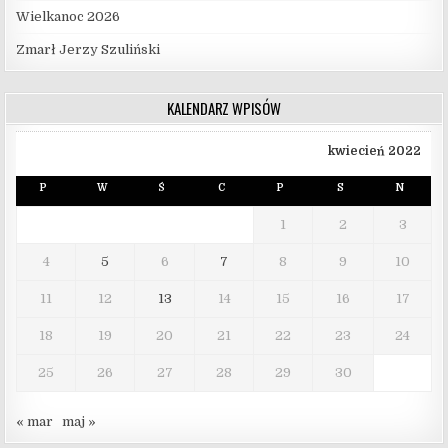
Wielkanoc 2026
Zmarł Jerzy Szuliński
KALENDARZ WPISÓW
kwiecień 2022
P
W
Ś
C
P
S
N
1
2
3
4
5
6
7
8
9
10
11
12
13
14
15
16
17
18
19
20
21
22
23
24
25
26
27
28
29
30
« mar
maj »