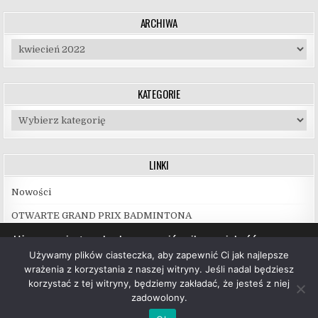
ARCHIWA
Archiwa
KATEGORIE
Kategorie
LINKI
Nowości
OTWARTE GRAND PRIX BADMINTONA
Używamy ciasteczek, aby zapewnić najlepszą jakość
korzystania z naszej witryny.
Używamy plików ciasteczka, aby zapewnić Ci jak najlepsze
Więcej informacji na temat plików ciasteczka, których
wrażenia z korzystania z naszej witryny. Jeśli nadal będziesz
używamy, oraz możliwości ich wyłączenia znajdziesz w
korzystać z tej witryny, będziemy zakładać, że jesteś z niej
ustawieniach
.
zadowolony.
Copyright © 2026 UKS Hubal Białystok
Akceptuj