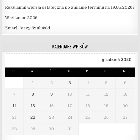
Regulamin wersja ostateczna po zmianie terminu na 19.05.2026r
Wielkanoc 2026
Zmarł Jerzy Szuliński
KALENDARZ WPISÓW
grudzień 2020
P
W
Ś
C
P
S
N
1
2
3
4
5
6
7
8
9
10
11
12
13
14
15
16
17
18
19
20
21
22
23
24
25
26
27
28
29
30
31