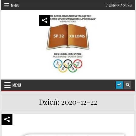
Skip to content
MENU
7 SIERPNIA 2026
UKS Hubal Białystok
Klub Sportowy
MENU
Dzień:
2020-12-22