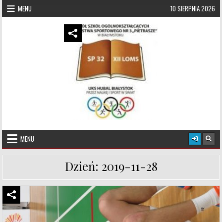
Skip to content
MENU
10 SIERPNIA 2026
UKS Hubal Białystok
Klub Sportowy
MENU
Dzień:
2019-11-28