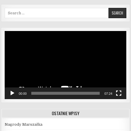
Search for:
Odtwarzacz
video
00:00
07:24
OSTATNIE WPISY
Nagrody Marszałka