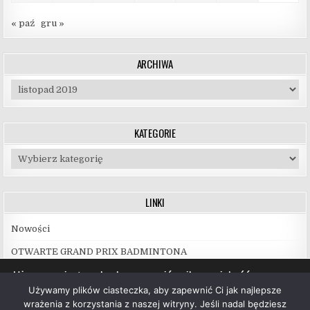
« paź
gru »
ARCHIWA
Archiwa
KATEGORIE
Kategorie
LINKI
Nowości
OTWARTE GRAND PRIX BADMINTONA
Używamy ciasteczek, aby zapewnić najlepszą jakość
korzystania z naszej witryny.
Używamy plików ciasteczka, aby zapewnić Ci jak najlepsze
Więcej informacji na temat plików ciasteczka, których
wrażenia z korzystania z naszej witryny. Jeśli nadal będziesz