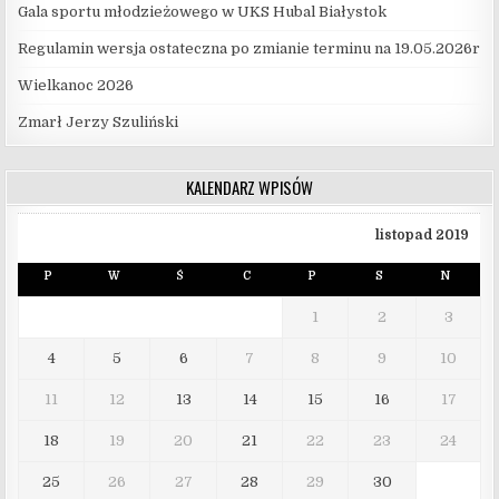
Gala sportu młodzieżowego w UKS Hubal Białystok
Regulamin wersja ostateczna po zmianie terminu na 19.05.2026r
Wielkanoc 2026
Zmarł Jerzy Szuliński
KALENDARZ WPISÓW
listopad 2019
P
W
Ś
C
P
S
N
1
2
3
4
5
6
7
8
9
10
11
12
13
14
15
16
17
18
19
20
21
22
23
24
25
26
27
28
29
30