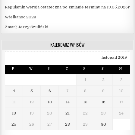
Regulamin wersja ostateczna po zmianie terminu na 19.05.2026r
Wielkanoc 2026
Zmarł Jerzy Szuliński
KALENDARZ WPISÓW
listopad 2019
P
W
Ś
C
P
S
N
1
2
3
4
5
6
7
8
9
10
11
12
13
14
15
16
17
18
19
20
21
22
23
24
25
26
27
28
29
30