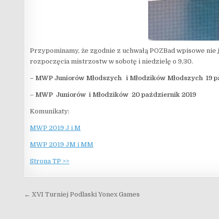
Przypominamy, że zgodnie z uchwałą POZBad wpisowe nie jes
rozpoczęcia mistrzostw w sobotę i niedzielę o 9,30.
– MWP
Juniorów Młodszych i Młodzików Młodszych
19 p
–
MWP Juniorów i Młodzików
20 październik 2019
Komunikaty:
MWP 2019 J i M
MWP 2019 JM i MM
Strona TP >>
Nawigacja wpisu
← XVI Turniej Podlaski Yonex Games