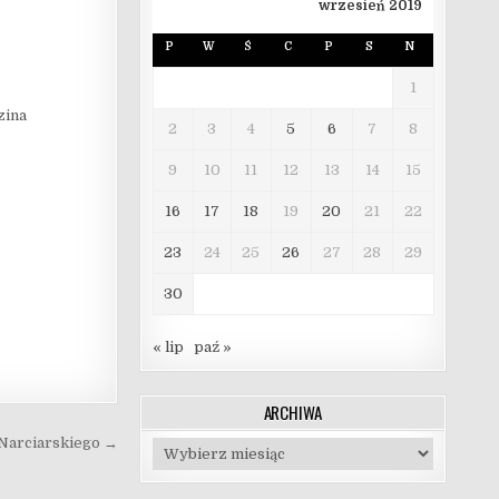
wrzesień 2019
P
W
Ś
C
P
S
N
1
zina
2
3
4
5
6
7
8
9
10
11
12
13
14
15
16
17
18
19
20
21
22
23
24
25
26
27
28
29
30
« lip
paź »
ARCHIWA
 Narciarskiego →
Archiwa