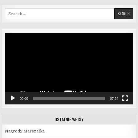
Search for:
Odtwarzacz
video
00:00
07:24
OSTATNIE WPISY
Nagrody Marszałka