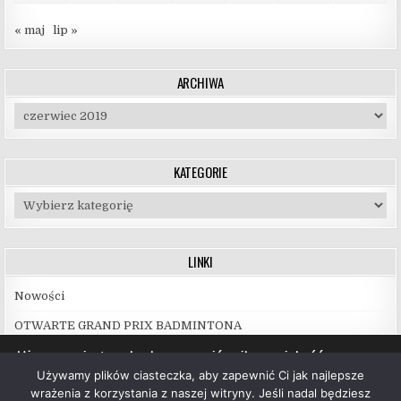
« maj
lip »
ARCHIWA
Archiwa
KATEGORIE
Kategorie
LINKI
Nowości
OTWARTE GRAND PRIX BADMINTONA
Używamy ciasteczek, aby zapewnić najlepszą jakość
korzystania z naszej witryny.
Używamy plików ciasteczka, aby zapewnić Ci jak najlepsze
Więcej informacji na temat plików ciasteczka, których
wrażenia z korzystania z naszej witryny. Jeśli nadal będziesz