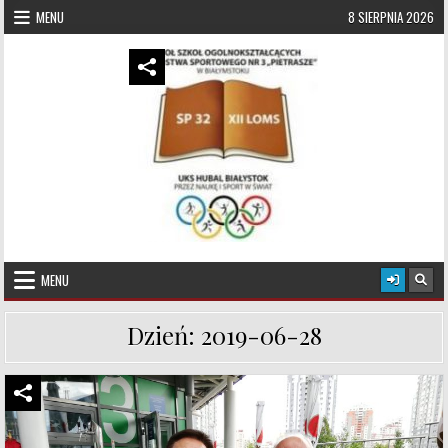
Skip to content
MENU
8 SIERPNIA 2026
UKS Hubal Białystok
Klub Sportowy
MENU
Dzień:
2019-06-28