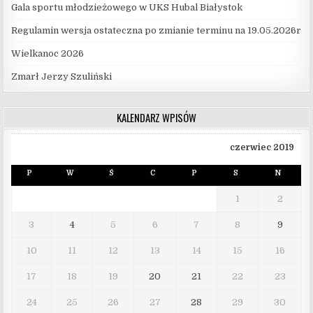
Gala sportu młodzieżowego w UKS Hubal Białystok
Regulamin wersja ostateczna po zmianie terminu na 19.05.2026r
Wielkanoc 2026
Zmarł Jerzy Szuliński
KALENDARZ WPISÓW
czerwiec 2019
P
W
Ś
C
P
S
N
1
2
3
4
5
6
7
8
9
10
11
12
13
14
15
16
17
18
19
20
21
22
23
24
25
26
27
28
29
30